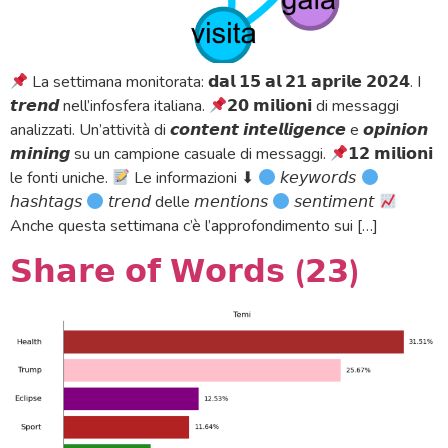
La settimana monitorata: 𝗱𝗮𝗹 𝟭𝟱 𝗮𝗹 𝟮𝟭 𝗮𝗽𝗿𝗶𝗹𝗲 𝟮𝟬𝟮𝟰. I
𝙩𝙧𝙚𝙣𝙙 nell’infosfera italiana.
𝟮𝟬 𝗺𝗶𝗹𝗶𝗼𝗻𝗶 di messaggi
analizzati. Un’attività di 𝙘𝙤𝙣𝙩𝙚𝙣𝙩 𝙞𝙣𝙩𝙚𝙡𝙡𝙞𝙜𝙚𝙣𝙘𝙚 e 𝙤𝙥𝙞𝙣𝙞𝙤𝙣
𝙢𝙞𝙣𝙞𝙣𝙜 su un campione casuale di messaggi.
𝟭𝟮 𝗺𝗶𝗹𝗶𝗼𝗻𝗶
le fonti uniche.
Le informazioni ⬇
𝘬𝘦𝘺𝘸𝘰𝘳𝘥𝘴
𝘩𝘢𝘴𝘩𝘵𝘢𝘨𝘴
𝘵𝘳𝘦𝘯𝘥 delle 𝘮𝘦𝘯𝘵𝘪𝘰𝘯𝘴
𝘴𝘦𝘯𝘵𝘪𝘮𝘦𝘯𝘵
Anche questa settimana c’è l’approfondimento sui […]
𝗦𝗵𝗮𝗿𝗲 𝗼𝗳 𝗪𝗼𝗿𝗱𝘀 (𝟮𝟯)