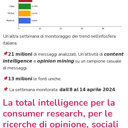
Un’altra settimana di monitoraggio dei trend nell’infosfera
italiana.
𝟮𝟭 𝗺𝗶𝗹𝗶𝗼𝗻𝗶 di messaggi analizzati. Un’attività di 𝙘𝙤𝙣𝙩𝙚𝙣𝙩
𝙞𝙣𝙩𝙚𝙡𝙡𝙞𝙜𝙚𝙣𝙘𝙚 e 𝙤𝙥𝙞𝙣𝙞𝙤𝙣 𝙢𝙞𝙣𝙞𝙣𝙜 su un campione casuale
di messaggi.
𝟭𝟯 𝗺𝗶𝗹𝗶𝗼𝗻𝗶 le fonti uniche.
La settimana monitorata: 𝗱𝗮𝗹𝗹’𝟴 𝗮𝗹 𝟭𝟰 𝗮𝗽𝗿𝗶𝗹𝗲 𝟮𝟬𝟮𝟰.
La total intelligence per la
consumer research, per le
ricerche di opinione, sociali