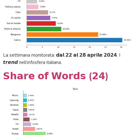
La settimana monitorata: 𝗱𝗮𝗹 𝟮𝟮 𝗮𝗹 𝟮𝟴 𝗮𝗽𝗿𝗶𝗹𝗲 𝟮𝟬𝟮𝟰. I
𝙩𝙧𝙚𝙣𝙙 nell’infosfera italiana.
𝗦𝗵𝗮𝗿𝗲 𝗼𝗳 𝗪𝗼𝗿𝗱𝘀 (𝟮𝟰)