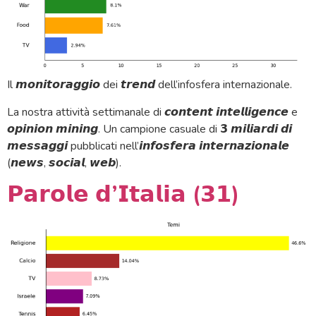
Il 𝙢𝙤𝙣𝙞𝙩𝙤𝙧𝙖𝙜𝙜𝙞𝙤 dei 𝙩𝙧𝙚𝙣𝙙 dell’infosfera internazionale.
La nostra attività settimanale di 𝙘𝙤𝙣𝙩𝙚𝙣𝙩 𝙞𝙣𝙩𝙚𝙡𝙡𝙞𝙜𝙚𝙣𝙘𝙚 e
𝙤𝙥𝙞𝙣𝙞𝙤𝙣 𝙢𝙞𝙣𝙞𝙣𝙜. Un campione casuale di 𝟯 𝙢𝙞𝙡𝙞𝙖𝙧𝙙𝙞 𝙙𝙞
𝙢𝙚𝙨𝙨𝙖𝙜𝙜𝙞 pubblicati nell’𝙞𝙣𝙛𝙤𝙨𝙛𝙚𝙧𝙖 𝙞𝙣𝙩𝙚𝙧𝙣𝙖𝙯𝙞𝙤𝙣𝙖𝙡𝙚
(𝙣𝙚𝙬𝙨, 𝙨𝙤𝙘𝙞𝙖𝙡, 𝙬𝙚𝙗).
𝗣𝗮𝗿𝗼𝗹𝗲 𝗱’𝗜𝘁𝗮𝗹𝗶𝗮 (𝟯𝟭)