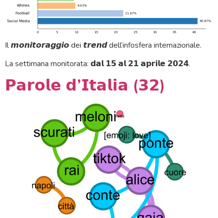
Il 𝙢𝙤𝙣𝙞𝙩𝙤𝙧𝙖𝙜𝙜𝙞𝙤 dei 𝙩𝙧𝙚𝙣𝙙 dell’infosfera internazionale.
La settimana monitorata: 𝗱𝗮𝗹 𝟭𝟱 𝗮𝗹 𝟮𝟭 𝗮𝗽𝗿𝗶𝗹𝗲 𝟮𝟬𝟮𝟰.
𝗣𝗮𝗿𝗼𝗹𝗲 𝗱’𝗜𝘁𝗮𝗹𝗶𝗮 (𝟯𝟮)