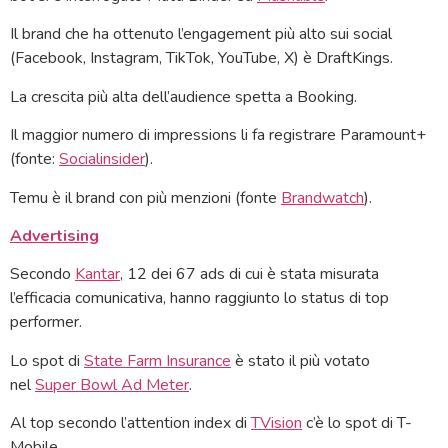
Il brand che ha ottenuto l’engagement più alto sui social
(Facebook, Instagram, TikTok, YouTube, X) è DraftKings.
La crescita più alta dell’audience spetta a Booking.
Il maggior numero di impressions li fa registrare Paramount+
(fonte:
Socialinsider
).
Temu è il brand con più menzioni (fonte
Brandwatch
).
Advertising
Secondo
Kantar
, 12 dei 67 ads di cui è stata misurata
l’efficacia comunicativa, hanno raggiunto lo status di top
performer.
Lo spot di
State Farm Insurance
è stato il più votato
nel
Super Bowl Ad Meter
.
Al top secondo l’attention index di
TVision
c’è lo spot di T-
Mobile.