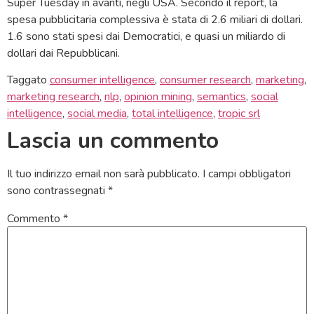
Super Tuesday in avanti, negli USA. Secondo il report, la
spesa pubblicitaria complessiva è stata di 2.6 miliari di dollari.
1.6 sono stati spesi dai Democratici, e quasi un miliardo di
dollari dai Repubblicani.
Taggato
consumer intelligence
,
consumer research
,
marketing
,
marketing research
,
nlp
,
opinion mining
,
semantics
,
social
intelligence
,
social media
,
total intelligence
,
tropic srl
Lascia un commento
Il tuo indirizzo email non sarà pubblicato.
I campi obbligatori
sono contrassegnati
*
Commento
*