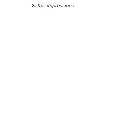
X
.
Kpi
:
impression
s.