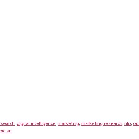
esearch
,
digital intelligence
,
marketing
,
marketing research
,
nlp
,
op
pic srl