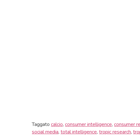
Taggato
calcio
,
consumer intelligence
,
consumer r
social media
,
total intelligence
,
tropic research
,
tro