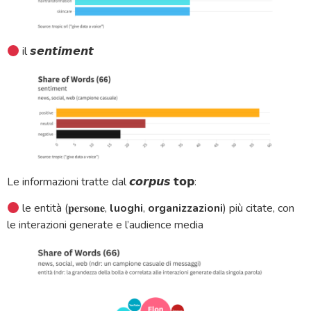
il 𝙨𝙚𝙣𝙩𝙞𝙢𝙚𝙣𝙩
Le informazioni tratte dal 𝙘𝙤𝙧𝙥𝙪𝙨 𝘁𝗼𝗽:
le entità (𝐩𝐞𝐫𝐬𝐨𝐧𝐞,
luoghi
,
organizzazioni
) più citate, con
le interazioni generate e l’audience media