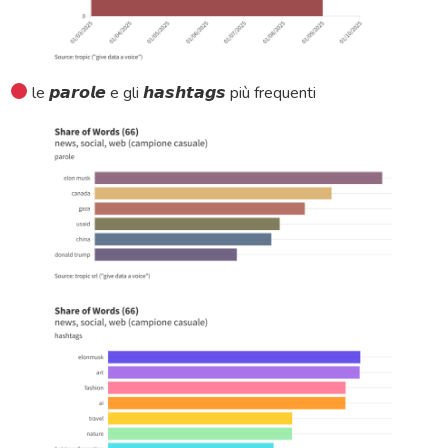
le 𝙥𝙖𝙧𝙤𝙡𝙚 e gli 𝙝𝙖𝙨𝙝𝙩𝙖𝙜𝙨 più frequenti