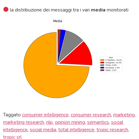
la distribuzione dei messaggi tra i vari
media
monitorati
Taggato
consumer intelligence
,
consumer research
,
marketing
,
marketing research
,
nlp
,
opinion mining
,
semantics
,
social
intelligence
,
social media
,
total intelligence
,
tropic research
,
tropic srl