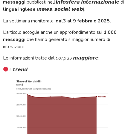
messaggi
pubblicati nell’𝙞𝙣𝙛𝙤𝙨𝙛𝙚𝙧𝙖 𝙞𝙣𝙩𝙚𝙧𝙣𝙖𝙯𝙞𝙤𝙣𝙖𝙡𝙚 di
lingua inglese
(𝙣𝙚𝙬𝙨, 𝙨𝙤𝙘𝙞𝙖𝙡, 𝙬𝙚𝙗).
La settimana monitorata:
dal3 al 9 febbraio 2025.
L’articolo accoglie anche un approfondimento sui
1.000
messaggi
che hanno generato il maggior numero di
interazioni.
Le informazioni tratte dal 𝘤𝘰𝘳𝘱𝘶𝘴 𝙢𝙖𝙜𝙜𝙞𝙤𝙧𝙚:
il 𝙩𝙧𝙚𝙣𝙙