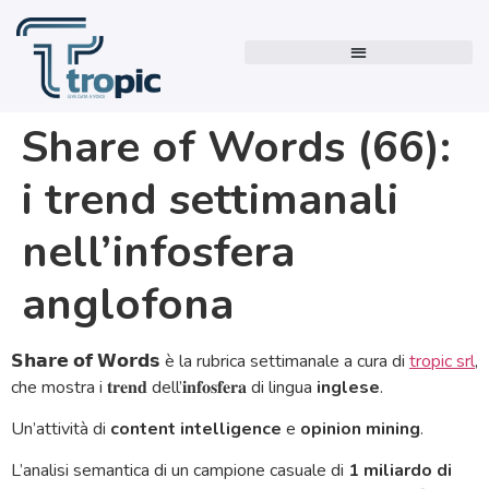
Share of Words (66):
i trend settimanali
nell’infosfera
anglofona
𝗦𝗵𝗮𝗿𝗲 𝗼𝗳 𝗪𝗼𝗿𝗱𝘀 è la rubrica settimanale a cura di
tropic srl
,
che mostra i 𝐭𝐫𝐞𝐧𝐝 dell’𝐢𝐧𝐟𝐨𝐬𝐟𝐞𝐫𝐚 di lingua
inglese
.
Un’attività di
content intelligence
e
opinion mining
.
L’analisi semantica di un campione casuale di
1 miliardo di