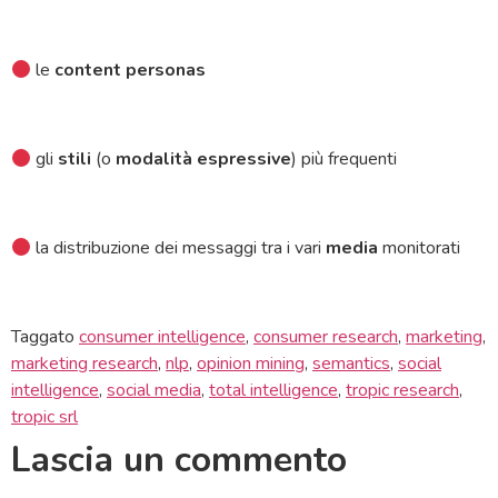
le
content personas
gli
stili
(o
modalità espressive
) più frequenti
la distribuzione dei messaggi tra i vari
media
monitorati
Taggato
consumer intelligence
,
consumer research
,
marketing
,
marketing research
,
nlp
,
opinion mining
,
semantics
,
social
intelligence
,
social media
,
total intelligence
,
tropic research
,
tropic srl
Lascia un commento