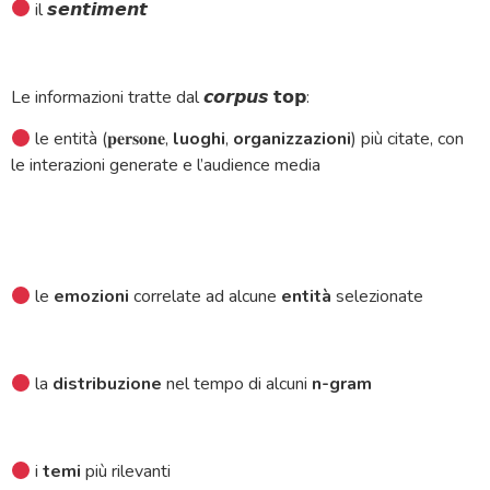
il 𝙨𝙚𝙣𝙩𝙞𝙢𝙚𝙣𝙩
Le informazioni tratte dal 𝙘𝙤𝙧𝙥𝙪𝙨 𝘁𝗼𝗽:
le entità (𝐩𝐞𝐫𝐬𝐨𝐧𝐞,
luoghi
,
organizzazioni
) più citate, con
le interazioni generate e l’audience media
le
emozioni
correlate ad alcune
entità
selezionate
la
distribuzione
nel tempo di alcuni
n-gram
i
temi
più rilevanti