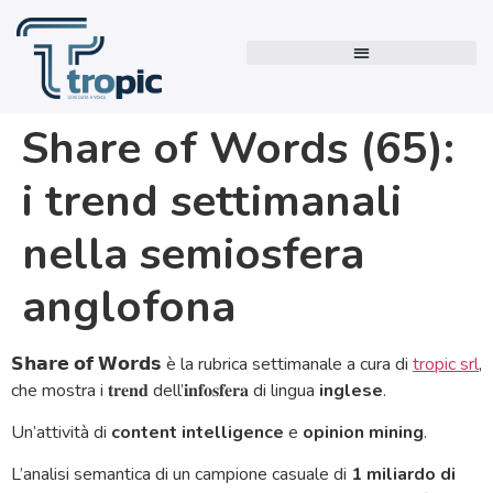
Share of Words (65):
i trend settimanali
nella semiosfera
anglofona
𝗦𝗵𝗮𝗿𝗲 𝗼𝗳 𝗪𝗼𝗿𝗱𝘀 è la rubrica settimanale a cura di
tropic srl
,
che mostra i 𝐭𝐫𝐞𝐧𝐝 dell’𝐢𝐧𝐟𝐨𝐬𝐟𝐞𝐫𝐚 di lingua
inglese
.
Un’attività di
content intelligence
e
opinion mining
.
L’analisi semantica di un campione casuale di
1 miliardo di