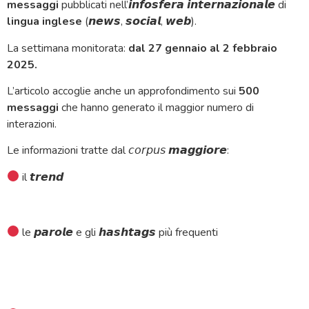
messaggi
pubblicati nell’𝙞𝙣𝙛𝙤𝙨𝙛𝙚𝙧𝙖 𝙞𝙣𝙩𝙚𝙧𝙣𝙖𝙯𝙞𝙤𝙣𝙖𝙡𝙚 di
lingua inglese
(𝙣𝙚𝙬𝙨, 𝙨𝙤𝙘𝙞𝙖𝙡, 𝙬𝙚𝙗).
La settimana monitorata:
dal 27 gennaio al 2 febbraio
2025.
L’articolo accoglie anche un approfondimento sui
500
messaggi
che hanno generato il maggior numero di
interazioni.
Le informazioni tratte dal 𝘤𝘰𝘳𝘱𝘶𝘴 𝙢𝙖𝙜𝙜𝙞𝙤𝙧𝙚:
il 𝙩𝙧𝙚𝙣𝙙
le 𝙥𝙖𝙧𝙤𝙡𝙚 e gli 𝙝𝙖𝙨𝙝𝙩𝙖𝙜𝙨 più frequenti