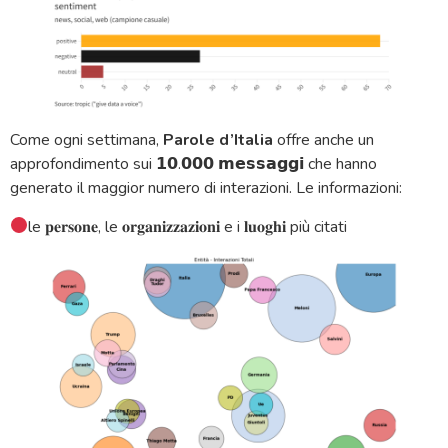
Come ogni settimana,
Parole d’Italia
offre anche un
approfondimento sui 𝟭𝟬.𝟬𝟬𝟬 𝗺𝗲𝘀𝘀𝗮𝗴𝗴𝗶 che hanno
generato il maggior numero di interazioni. Le informazioni:
le 𝐩𝐞𝐫𝐬𝐨𝐧𝐞, le 𝐨𝐫𝐠𝐚𝐧𝐢𝐳𝐳𝐚𝐳𝐢𝐨𝐧𝐢 e i 𝐥𝐮𝐨𝐠𝐡𝐢 più citati