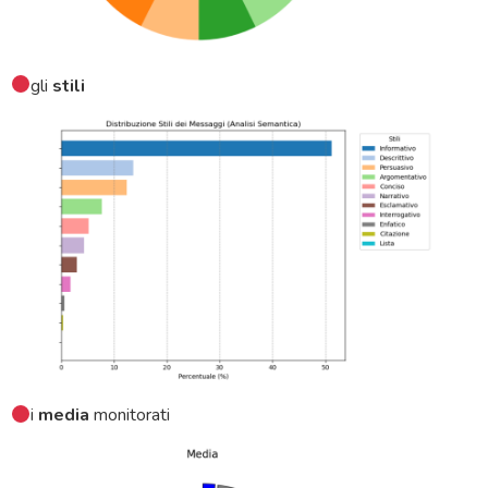
gli
stili
i
media
monitorati