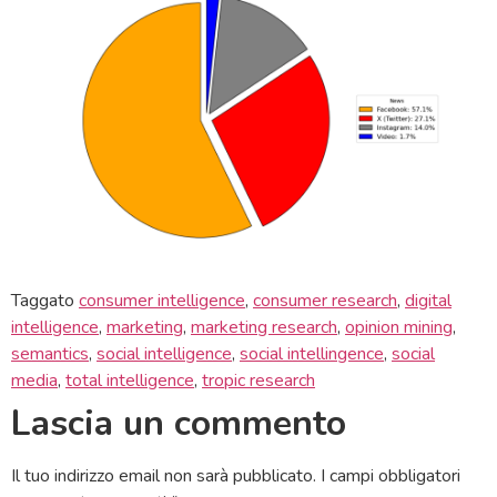
Taggato
consumer intelligence
,
consumer research
,
digital
intelligence
,
marketing
,
marketing research
,
opinion mining
,
semantics
,
social intelligence
,
social intellingence
,
social
media
,
total intelligence
,
tropic research
Lascia un commento
Il tuo indirizzo email non sarà pubblicato.
I campi obbligatori