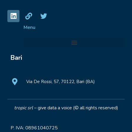
Menu
Bari
Via De Rossi, 57, 70122, Bari (BA)
tropic srl
– give data a voice (© all rights reserved)
P. IVA: 08961040725
– Sede legale Via de Rossi, 57 |