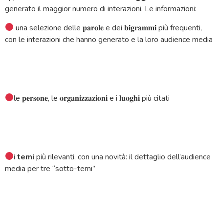
generato il maggior numero di interazioni. Le informazioni:
una selezione delle 𝐩𝐚𝐫𝐨𝐥𝐞 e dei 𝐛𝐢𝐠𝐫𝐚𝐦𝐦𝐢 più frequenti,
con le interazioni che hanno generato e la loro audience media
le 𝐩𝐞𝐫𝐬𝐨𝐧𝐞, le 𝐨𝐫𝐠𝐚𝐧𝐢𝐳𝐳𝐚𝐳𝐢𝐨𝐧𝐢 e i 𝐥𝐮𝐨𝐠𝐡𝐢 più citati
i
temi
più rilevanti, con una novità: il dettaglio dell’audience
media per tre “sotto-temi”