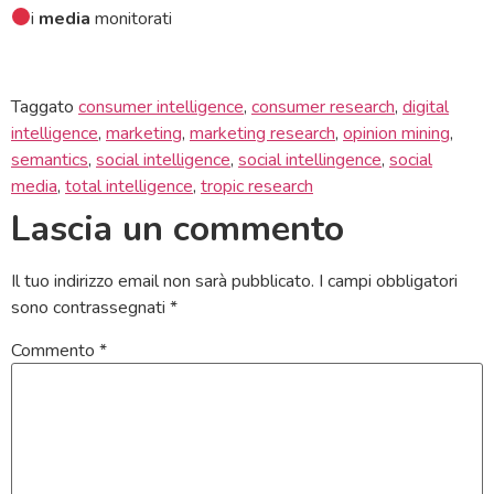
i
media
monitorati
Taggato
consumer intelligence
,
consumer research
,
digital
intelligence
,
marketing
,
marketing research
,
opinion mining
,
semantics
,
social intelligence
,
social intellingence
,
social
media
,
total intelligence
,
tropic research
Lascia un commento
Il tuo indirizzo email non sarà pubblicato.
I campi obbligatori
sono contrassegnati
*
Commento
*