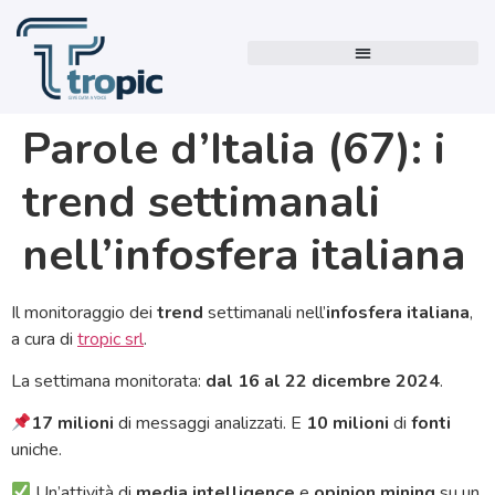
Parole d’Italia (67): i
trend settimanali
nell’infosfera italiana
Il monitoraggio dei
trend
settimanali nell’
infosfera italiana
,
a cura di
tropic srl
.
La settimana monitorata:
dal 16 al 22 dicembre 2024
.
17 milioni
di messaggi analizzati. E
10 milioni
di
fonti
uniche.
Un’attività di
media intelligence
e
opinion mining
su un