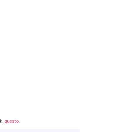
ok,
questo
.