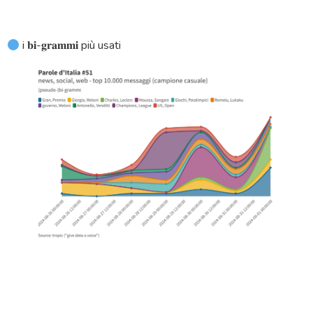
i 𝐛𝐢-𝐠𝐫𝐚𝐦𝐦𝐢 più usati