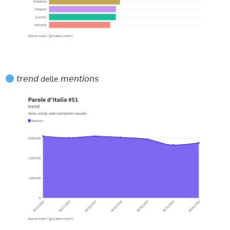
𝘵𝘳𝘦𝘯𝘥 delle 𝘮𝘦𝘯𝘵𝘪𝘰𝘯𝘴