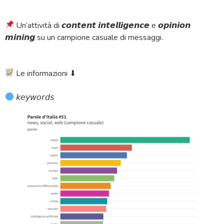
Un’attività di 𝙘𝙤𝙣𝙩𝙚𝙣𝙩 𝙞𝙣𝙩𝙚𝙡𝙡𝙞𝙜𝙚𝙣𝙘𝙚 e 𝙤𝙥𝙞𝙣𝙞𝙤𝙣
𝙢𝙞𝙣𝙞𝙣𝙜 su un campione casuale di messaggi.
Le informazioni ⬇
𝘬𝘦𝘺𝘸𝘰𝘳𝘥𝘴