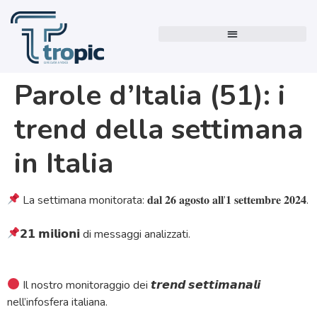
Parole d’Italia (51): i
trend della settimana
in Italia
La settimana monitorata: 𝐝𝐚𝐥 𝟐𝟔 𝐚𝐠𝐨𝐬𝐭𝐨 𝐚𝐥𝐥’𝟏 𝐬𝐞𝐭𝐭𝐞𝐦𝐛𝐫𝐞 𝟐𝟎𝟐𝟒.
𝟮𝟭 𝗺𝗶𝗹𝗶𝗼𝗻𝗶 di messaggi analizzati.
Il nostro monitoraggio dei 𝙩𝙧𝙚𝙣𝙙 𝙨𝙚𝙩𝙩𝙞𝙢𝙖𝙣𝙖𝙡𝙞
nell’infosfera italiana.