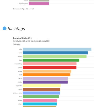
𝘩𝘢𝘴𝘩𝘵𝘢𝘨𝘴