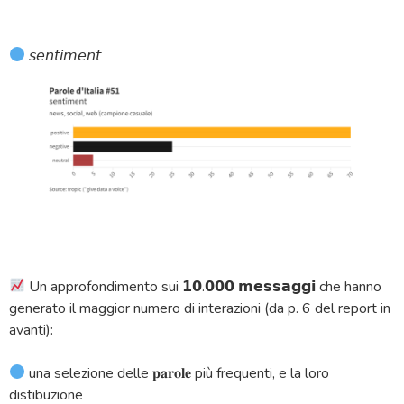
𝘴𝘦𝘯𝘵𝘪𝘮𝘦𝘯𝘵
Un approfondimento sui 𝟭𝟬.𝟬𝟬𝟬 𝗺𝗲𝘀𝘀𝗮𝗴𝗴𝗶 che hanno
generato il maggior numero di interazioni (da p. 6 del report in
avanti):
una selezione delle 𝐩𝐚𝐫𝐨𝐥𝐞 più frequenti, e la loro
distibuzione