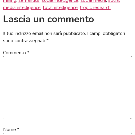
mining
,
semantics
,
social intelligence
,
social media
,
social
media intelligence
,
total intelligence
,
tropic research
Lascia un commento
Il tuo indirizzo email non sarà pubblicato.
I campi obbligatori
sono contrassegnati
*
Commento
*
Nome
*