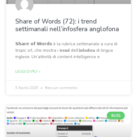
Share of Words (72): i trend
settimanali nell’infosfera anglofona
𝗦𝗵𝗮𝗿𝗲 𝗼𝗳 𝗪𝗼𝗿𝗱𝘀 è la rubrica settimanale a cura di
tropic srl, che mostra i 𝐭𝐫𝐞𝐧𝐝 dell’𝐢𝐧𝐟𝐨𝐬𝐟𝐞𝐫𝐚 di lingua
inglese. Un’attività di content intelligence e
LEGGI DI PIU' »
5 Aprile 2025
Nessun commento
BLOG