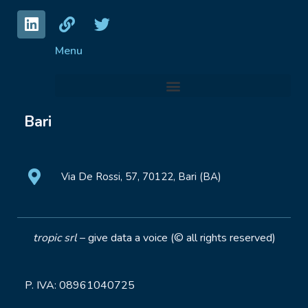
Menu
Bari
Via De Rossi, 57, 70122, Bari (BA)
tropic srl
– give data a voice (© all rights reserved)
P. IVA: 08961040725
– Sede legale Via de Rossi, 57 |
70122 Bari