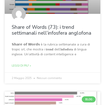
Share of Words (73): i trend
settimanali nell’infosfera anglofona
𝗦𝗵𝗮𝗿𝗲 𝗼𝗳 𝗪𝗼𝗿𝗱𝘀 è la rubrica settimanale a cura di
tropic srl, che mostra i 𝐭𝐫𝐞𝐧𝐝 dell’𝐢𝐧𝐟𝐨𝐬𝐟𝐞𝐫𝐚 di lingua
inglese. Un’attività di content intelligence e
LEGGI DI PIU' »
2 Maggio 2025
Nessun commento
BLOG