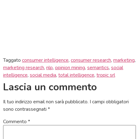
Taggato
consumer intelligence
,
consumer research
,
marketing
,
marketing research
,
nlp
,
opinion mining
,
semantics
,
social
intelligence
,
social media
,
total intelligence
,
tropic srl
Lascia un commento
Il tuo indirizzo email non sarà pubblicato.
I campi obbligatori
sono contrassegnati
*
Commento
*