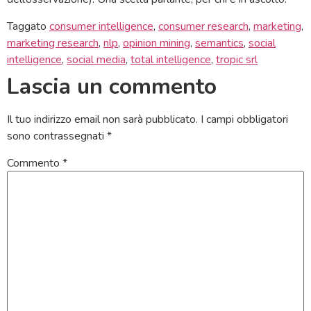
Taggato
consumer intelligence
,
consumer research
,
marketing
,
marketing research
,
nlp
,
opinion mining
,
semantics
,
social
intelligence
,
social media
,
total intelligence
,
tropic srl
Lascia un commento
Il tuo indirizzo email non sarà pubblicato.
I campi obbligatori
sono contrassegnati
*
Commento
*