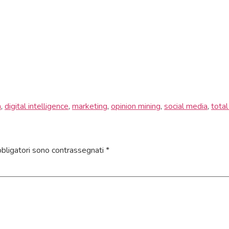
h
,
digital intelligence
,
marketing
,
opinion mining
,
social media
,
total
bbligatori sono contrassegnati
*