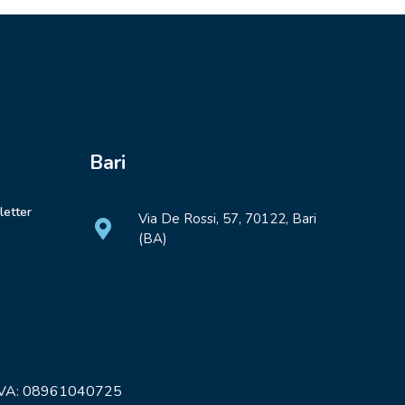
Bari
letter
Via De Rossi, 57, 70122, Bari
(BA)
 IVA: 08961040725
– Sede legale Via de Rossi, 57 |