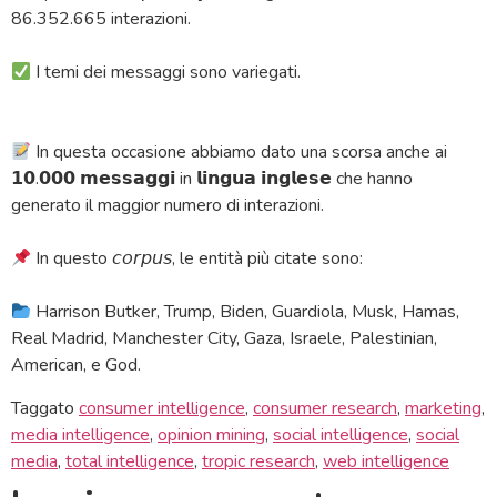
86.352.665 interazioni.
I temi dei messaggi sono variegati.
In questa occasione abbiamo dato una scorsa anche ai
𝟭𝟬.𝟬𝟬𝟬 𝗺𝗲𝘀𝘀𝗮𝗴𝗴𝗶 in 𝗹𝗶𝗻𝗴𝘂𝗮 𝗶𝗻𝗴𝗹𝗲𝘀𝗲 che hanno
generato il maggior numero di interazioni.
In questo 𝘤𝘰𝘳𝘱𝘶𝘴, le entità più citate sono:
Harrison Butker, Trump, Biden, Guardiola, Musk, Hamas,
Real Madrid, Manchester City, Gaza, Israele, Palestinian,
American, e God.
Taggato
consumer intelligence
,
consumer research
,
marketing
,
media intelligence
,
opinion mining
,
social intelligence
,
social
media
,
total intelligence
,
tropic research
,
web intelligence