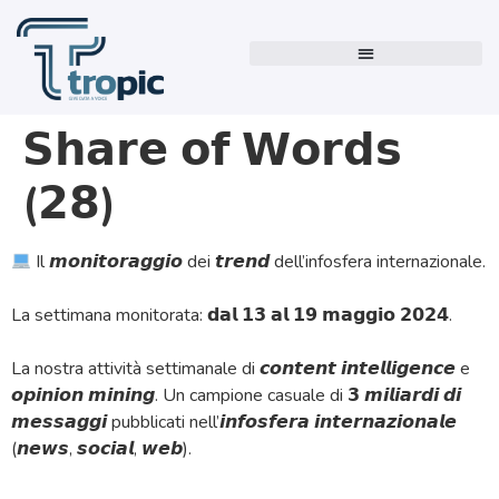
𝗦𝗵𝗮𝗿𝗲 𝗼𝗳 𝗪𝗼𝗿𝗱𝘀
(𝟮𝟴)
Il 𝙢𝙤𝙣𝙞𝙩𝙤𝙧𝙖𝙜𝙜𝙞𝙤 dei 𝙩𝙧𝙚𝙣𝙙 dell’infosfera internazionale.
La settimana monitorata: 𝗱𝗮𝗹 𝟭𝟯 𝗮𝗹 𝟭𝟵 𝗺𝗮𝗴𝗴𝗶𝗼 𝟮𝟬𝟮𝟰.
La nostra attività settimanale di 𝙘𝙤𝙣𝙩𝙚𝙣𝙩 𝙞𝙣𝙩𝙚𝙡𝙡𝙞𝙜𝙚𝙣𝙘𝙚 e
𝙤𝙥𝙞𝙣𝙞𝙤𝙣 𝙢𝙞𝙣𝙞𝙣𝙜. Un campione casuale di 𝟯 𝙢𝙞𝙡𝙞𝙖𝙧𝙙𝙞 𝙙𝙞
𝙢𝙚𝙨𝙨𝙖𝙜𝙜𝙞 pubblicati nell’𝙞𝙣𝙛𝙤𝙨𝙛𝙚𝙧𝙖 𝙞𝙣𝙩𝙚𝙧𝙣𝙖𝙯𝙞𝙤𝙣𝙖𝙡𝙚
(𝙣𝙚𝙬𝙨, 𝙨𝙤𝙘𝙞𝙖𝙡, 𝙬𝙚𝙗).