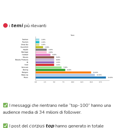
i 𝙩𝙚𝙢𝙞 più rilevanti
I messaggi che rientrano nelle “top-100” hanno una
audience media di 34 milioni di follower.
I post del 𝘤𝘰𝘳𝘱𝘶𝘴 𝙩𝙤𝙥 hanno generato in totale