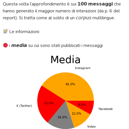
Questa volta l’approfondimento è sui 𝟭𝟬𝟬 𝗺𝗲𝘀𝘀𝗮𝗴𝗴𝗶 che
hanno generato il maggior numero di interazioni (da p. 6 del
report). Si tratta come al solito di un 𝘤𝘰𝘳𝘱𝘶𝘴 multilingue.
Le informazioni:
i 𝙢𝙚𝙙𝙞𝙖 su cui sono stati pubblicati i messaggi