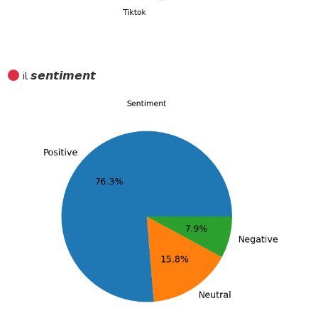
il 𝙨𝙚𝙣𝙩𝙞𝙢𝙚𝙣𝙩