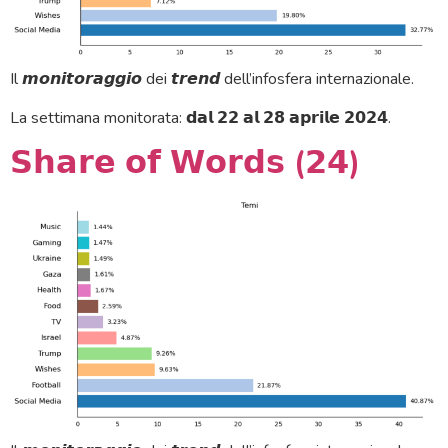
Il 𝙢𝙤𝙣𝙞𝙩𝙤𝙧𝙖𝙜𝙜𝙞𝙤 dei 𝙩𝙧𝙚𝙣𝙙 dell’infosfera internazionale.
La settimana monitorata: 𝗱𝗮𝗹 𝟮𝟮 𝗮𝗹 𝟮𝟴 𝗮𝗽𝗿𝗶𝗹𝗲 𝟮𝟬𝟮𝟰.
𝗦𝗵𝗮𝗿𝗲 𝗼𝗳 𝗪𝗼𝗿𝗱𝘀 (𝟮𝟰)