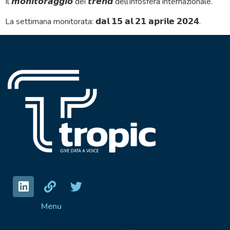
Il 𝙢𝙤𝙣𝙞𝙩𝙤𝙧𝙖𝙜𝙜𝙞𝙤 dei 𝙩𝙧𝙚𝙣𝙙 dell’infosfera internazionale.
La settimana monitorata: 𝗱𝗮𝗹 𝟭𝟱 𝗮𝗹 𝟮𝟭 𝗮𝗽𝗿𝗶𝗹𝗲 𝟮𝟬𝟮𝟰.
Menu