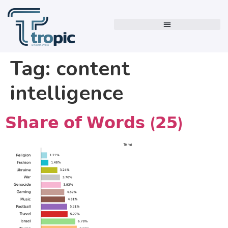
Tag:
content
intelligence
𝗦𝗵𝗮𝗿𝗲 𝗼𝗳 𝗪𝗼𝗿𝗱𝘀 (𝟮𝟱)